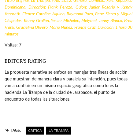
Título original: La Trampa. Año: 2022. Género: Comedia. País:
República
Dominicana
. Dirección: Frank Perozo. Guion: Junior Rosario y Kendy
Yanoreth. Elenco: Caroline Aquino, Raymond Pozo, Pepe Sierra y Miguel
Céspedes, Kenny Grullón,
Yasser Michelen
, Melymel, Jenny Blanco, Brea
Frank, Gracielina Olivero, Mario Núñez, Francis Cruz. Duración: 1 hora 30
minutos
Visitas: 7
EDITOR'S RATING
La propuesta narrativa se enfoca en manejar tres líneas de acción
que muestran de manera clara y paralela su intención, pues todas
van a confluir en un mismo espacio geográfico como lo es la
hacienda La Trampa de la ciudad de Jarabacoa, el punto de
encuentro de todas las situaciones.
TAGS:
CRITICA
LA TRAMPA