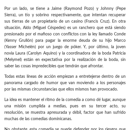
Por un lado, se tiene a Jaime (Raymond Pozo) y Johnny (Pepe
Sierra), un tío y sobrino respectivamente, que intentan recuperar
sus tierras de un propietario de un casino (Francis Cruz). En otra
situación, Aldo (Miguel Céspedes) es un ranchero que está siendo
presionado por el mafioso con conflictos con la ley llamado Conde
(Kenny Grullón) para pagar la enorme deuda de su hijo Marco
(Yasser Michelén) por un juego de póker. Y, por último, la joven
novia Laura (Carolyn Aquino) y la coordinadora de la boda Patricia
(Melymel) están en expectativa por la realización de la boda, sin
saber las cosas impredecibles que tendrán que afrontar.
Todas estas líneas de acción empiezan a entretejerse dentro de un
panorama cargado de humor que van moviendo a los personajes
por las mismas circunstancias que ellos mismos han provocado.
La idea es mantener el ritmo de la comedia a como dé lugar, aunque
una misión cumplida a medias, pues en su tercer acto, su
resolución, se muestra apresurada y débil, factor que han sufrido
muchas de las comedias dominicanas.
No obstante, esta comedia se puede defender por los riesgos que