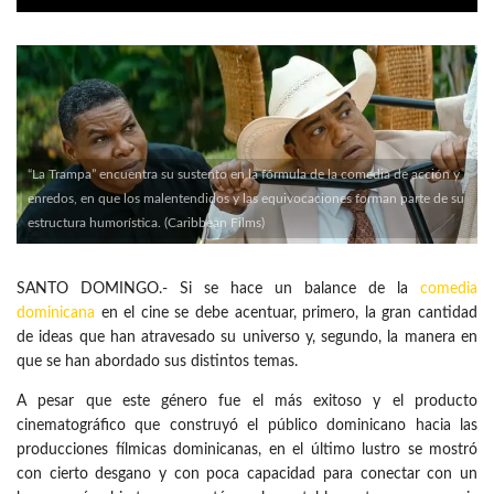
“La Trampa” encuentra su sustento en la fórmula de la comedia de acción y
enredos, en que los malentendidos y las equivocaciones forman parte de su
estructura humorística. (Caribbean Films)
SANTO DOMINGO.- Si se hace un balance de la
comedia
dominicana
en el cine se debe acentuar, primero, la gran cantidad
de ideas que han atravesado su universo y, segundo, la manera en
que se han abordado sus distintos temas.
A pesar que este género fue el más exitoso y el producto
cinematográfico que construyó el público dominicano hacia las
producciones fílmicas dominicanas, en el último lustro se mostró
con cierto desgano y con poca capacidad para conectar con un