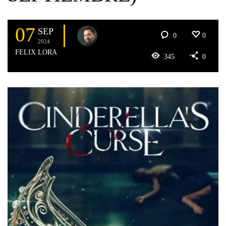
07
SEP
0
0
2024
FELIX LORA
345
0