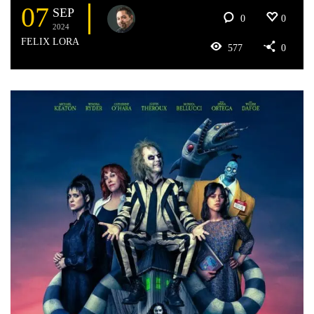
07
SEP
0
0
2024
FELIX LORA
577
0