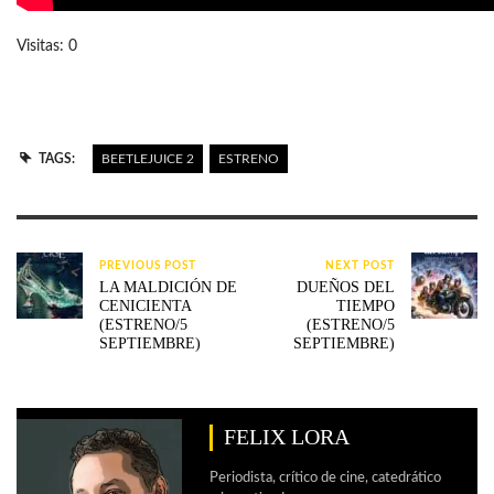
Visitas: 0
TAGS:
BEETLEJUICE 2
ESTRENO
PREVIOUS POST
NEXT POST
LA MALDICIÓN DE
DUEÑOS DEL
CENICIENTA
TIEMPO
(ESTRENO/5
(ESTRENO/5
SEPTIEMBRE)
SEPTIEMBRE)
FELIX LORA
Periodista, crítico de cine, catedrático