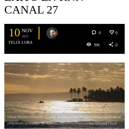
CANAL 27
10
NOV
0
0
2023
FELIX LORA
396
0
Ulises Montás interpreta el texto de Moya Pons de una manera significativa
ofreciendo un trabajo de aspectos narrativos importantes. (Mamut Films)