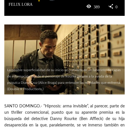
FELIX LORA
389
0
La posible superficialidad de su inicio se convierte en un laberinto de capas
de información donde el personaje de Rourke recurre a la ayuda de la
psíquica Diana Cruz (Alice Braga) para entender las realidades que enfrenta.
(Double R Productions,)
SANTO DOMINGO.- “Hipnosis: arma invisible”, al parecer, parte de
un thriller convencional, puesto que su aparente premisa es la
búsqueda del detective Danny Rourke (Ben Affleck) de su hija
desaparecida en la que, paralelamente, se ve inmerso también en