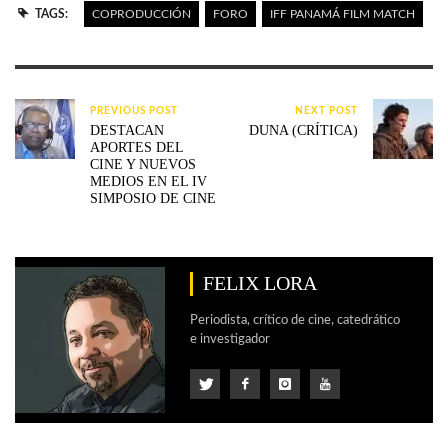
TAGS:
COPRODUCCIÓN
FORO
IFF PANAMÁ FILM MATCH
PREVIOUS POST
NEXT POST
DESTACAN
DUNA (CRÍTICA)
APORTES DEL
CINE Y NUEVOS
MEDIOS EN EL IV
SIMPOSIO DE CINE
FELIX LORA
Periodista, crítico de cine, catedrático
e investigador