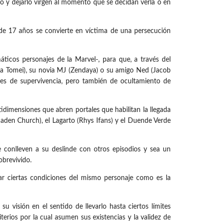
to y dejarlo virgen al momento que se decidan verla o en
e de 17 años se convierte en víctima de una persecución
ticos personajes de la Marvel-, para que, a través del
isa Tomei), su novia MJ (Zendaya) o su amigo Ned (Jacob
es de supervivencia, pero también de ocultamiento de
tidimensiones que abren portales que habilitan la llegada
aden Church), el Lagarto (Rhys Ifans) y el Duende Verde
conlleven a su deslinde con otros episodios y sea un
obrevivido.
tar ciertas condiciones del mismo personaje como es la
 visión en el sentido de llevarlo hasta ciertos límites
terios por la cual asumen sus existencias y la validez de