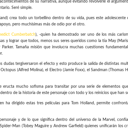
 acontecimientos de su narrativa, aunque evitando revolverle el argumen
tario. Seré simple.
land) crea todo un torbellino dentro de su vida, pues este adolescent
 apoyo, pero muchísimas más de odio por el otro.
nedict Cumberbatch
), -quien ha demostrado ser uno de los más carismá
sas y lograr que todos, menos sus seres queridos como la tía May (Mar
 Parker. Tamaña misión que involucra muchas cuestiones fundamental
r.
 dudas tergiversaron el efecto y esto produce la salida de distintas mul
 Octopus (Alfred Molina), el Electro (Jamie Foxx), el Sandman (Thomas H
eructa mucho sofisma para transitar por una serie de elementos que 
entro de la historia de este personaje con todo y los reinicios que han s
en ha dirigido estas tres películas para Tom Holland, permite confron
onaje y de lo que significa dentro del universo de la Marvel, confía su
s Spider-Man (Tobey Maguire y Andrew Garfield) quienes unificarán los cri