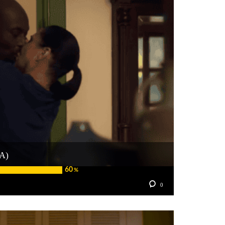
A)
60
%
0