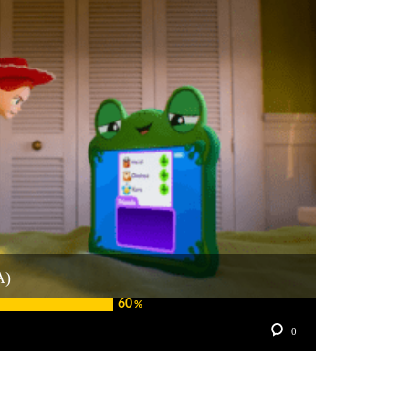
A)
60
%
0