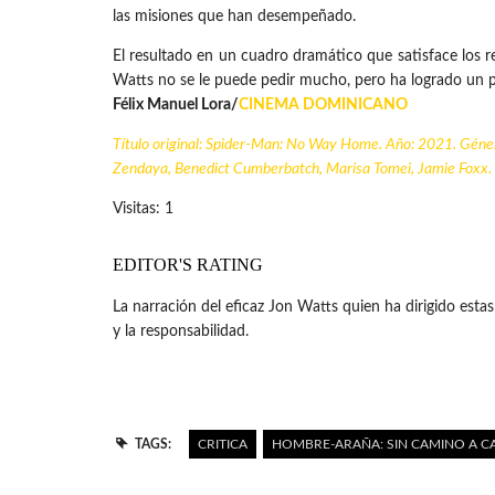
las misiones que han desempeñado.
El resultado en un cuadro dramático que satisface los r
Watts no se le puede pedir mucho, pero ha logrado un pro
Félix Manuel Lora/
CINEMA DOMINICANO
Título original:
Spider-Man: No Way Home
. Año: 2021. Géner
Zendaya, Benedict Cumberbatch, Marisa Tomei, Jamie Foxx. 
Visitas: 1
EDITOR'S RATING
La narración del eficaz Jon Watts quien ha dirigido esta
y la responsabilidad.
TAGS:
CRITICA
HOMBRE-ARAÑA: SIN CAMINO A C