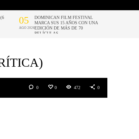
RÍTICA)
0
0
472
0