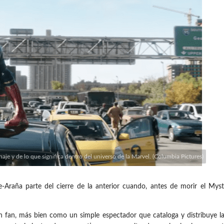
e y de lo que significa dentro del universo de la Marvel. (Columbia Pictures)
a parte del cierre de la anterior cuando, antes de morir el Myster
 fan, más bien como un simple espectador que cataloga y distribuye las