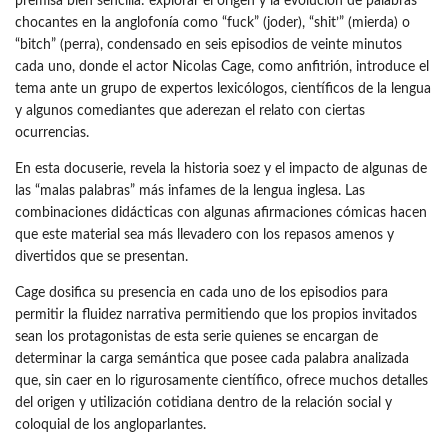
premisa bien sencilla: explorar el origen y la evolución de palabras
chocantes en la anglofonía como “fuck” (joder), “shit’” (mierda) o
“bitch” (perra), condensado en seis episodios de veinte minutos
cada uno, donde el actor Nicolas Cage, como anfitrión, introduce el
tema ante un grupo de expertos lexicólogos, científicos de la lengua
y algunos comediantes que aderezan el relato con ciertas
ocurrencias.
En esta docuserie, revela la historia soez y el impacto de algunas de
las “malas palabras” más infames de la lengua inglesa. Las
combinaciones didácticas con algunas afirmaciones cómicas hacen
que este material sea más llevadero con los repasos amenos y
divertidos que se presentan.
Cage dosifica su presencia en cada uno de los episodios para
permitir la fluidez narrativa permitiendo que los propios invitados
sean los protagonistas de esta serie quienes se encargan de
determinar la carga semántica que posee cada palabra analizada
que, sin caer en lo rigurosamente científico, ofrece muchos detalles
del origen y utilización cotidiana dentro de la relación social y
coloquial de los angloparlantes.