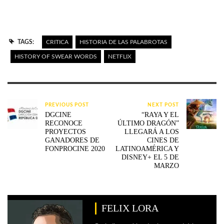
TAGS:
CRITICA
HISTORIA DE LAS PALABROTAS
HISTORY OF SWEAR WORDS
NETFLIX
PREVIOUS POST
NEXT POST
DGCINE
“RAYA Y EL
RECONOCE
ÚLTIMO DRAGÓN”
PROYECTOS
LLEGARÁ A LOS
GANADORES DE
CINES DE
FONPROCINE 2020
LATINOAMÉRICA Y
DISNEY+ EL 5 DE
MARZO
FELIX LORA