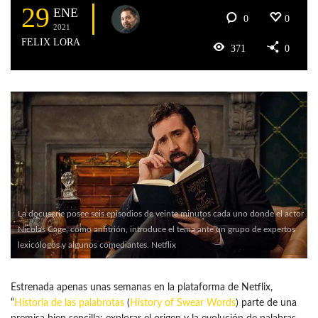
29
ENE
0
0
2021
FELIX LORA
371
0
La docuserie posee seis episodios de veinte minutos cada uno donde el actor
Nicolas Cage, como anfitrión, introduce el tema ante un grupo de expertos
lexicólogos y algunos comediantes. Netflix
Estrenada apenas unas semanas en la plataforma de Netflix,
“
Historia de las palabrotas
(
History of Swear Words
) parte de una