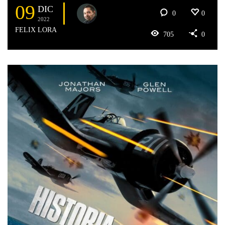
09
DIC
0
0
2022
FELIX LORA
705
0