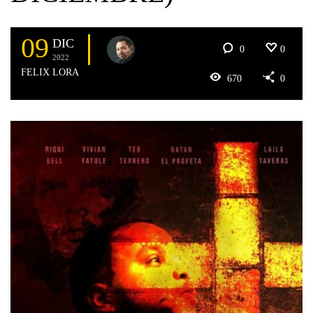
09
DIC
0
0
2022
FELIX LORA
670
0