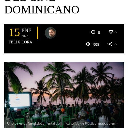
DOMINICANO
15
ENE
0
0
2023
FELIX LORA
380
0
Uno de estos fue el documental dominicano Isla de Plástico, grabado en