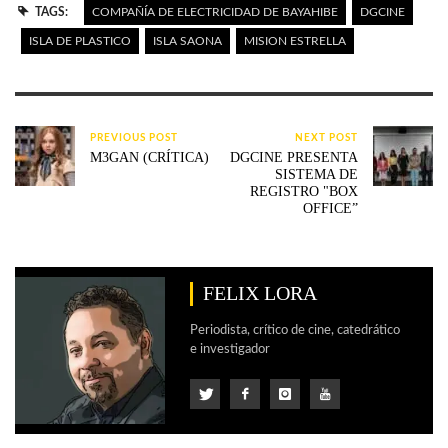
TAGS:
COMPAÑÍA DE ELECTRICIDAD DE BAYAHIBE
DGCINE
ISLA DE PLASTICO
ISLA SAONA
MISION ESTRELLA
PREVIOUS POST
NEXT POST
M3GAN (CRÍTICA)
DGCINE PRESENTA
SISTEMA DE
REGISTRO "BOX
OFFICE”
FELIX LORA
Periodista, crítico de cine, catedrático
e investigador