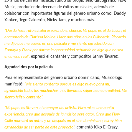
29 años de carrera musical, fundó su propio sello discográfico Flow
Music, produciendo decenas de éxitos musicales, además de
colaborar con importantes figuras del género urbano como: Daddy
Yankee, Tego Calderón, Nicky Jam, y muchos más.
“Desde hace rato estaba esperando el chance. Mi papel es el de Jason, el
enamorado de Clarissa Molina. Hace dos años en los Billboards, Riccardo
me dijo que me quería en una película y me siento agradecido con
Zumaya y Frank por darme la oportunidad actuando en algo que no sea
en la vida real”,
expresó el cantante y compositor Lenny Tavarez.
Agradecidos por la película
Para el representante del género urbano dominicano, Musicólogo
manifestó:
“Me siento contento porque es algo nuevo para mí,
agradecido todos los muchachos, nos llevamos súper bien en realidad. Me
siento feliz y contento”.
“Mi papel es Steven, el manager del artista. Para mí es una bonita
experiencia, creo que después de la música seré actor. Creo que Flow
Calle marcará un antes y un después en el
cine dominicano
, estoy bien
agradecido de ser parte de este proyecto”,
comentó Kiko El Crazy.