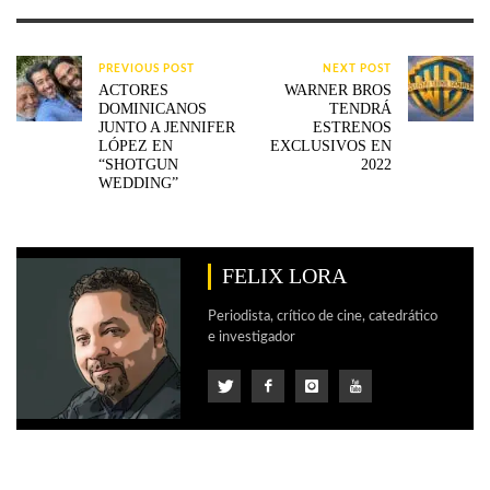
PREVIOUS POST
NEXT POST
ACTORES
WARNER BROS
DOMINICANOS
TENDRÁ
JUNTO A JENNIFER
ESTRENOS
LÓPEZ EN
EXCLUSIVOS EN
“SHOTGUN
2022
WEDDING”
FELIX LORA
Periodista, crítico de cine, catedrático
e investigador