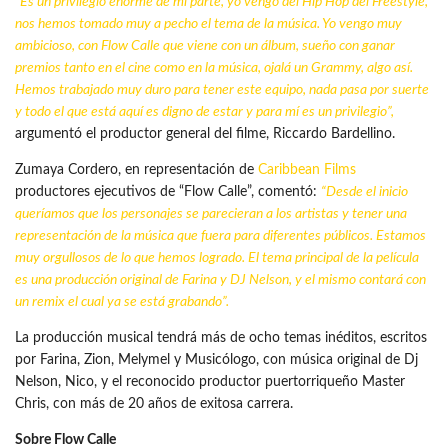
“Es un privilegio enorme de mi parte, yo vengo del Hip Hop del Freestyle,
nos hemos tomado muy a pecho el tema de la música. Yo vengo muy
ambicioso, con Flow Calle que viene con un álbum, sueño con ganar
premios tanto en el cine como en la música, ojalá un Grammy, algo así.
Hemos trabajado muy duro para tener este equipo, nada pasa por suerte
y todo el que está aquí es digno de estar y para mí es un privilegio”,
argumentó el productor general del filme, Riccardo Bardellino.
Zumaya Cordero, en representación de
Caribbean Films
productores ejecutivos de “Flow Calle”, comentó:
“Desde el
inicio
queríamos que los personajes se parecieran a los artistas y tener una
representación de la música que fuera para diferentes públicos. Estamos
muy orgullosos de lo que hemos logrado. El tema principal de la película
es una producción original de Farina y DJ Nelson, y el mismo contará con
un remix el cual ya se está grabando”.
La producción musical tendrá más de ocho temas inéditos, escritos
por Farina, Zion, Melymel y Musicólogo, con música original de Dj
Nelson, Nico, y el reconocido productor puertorriqueño Master
Chris, con más de 20 años de exitosa carrera.
Sobre Flow Calle