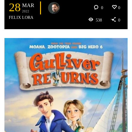
28
MAR
0
0
2022
FELIX LORA
538
0