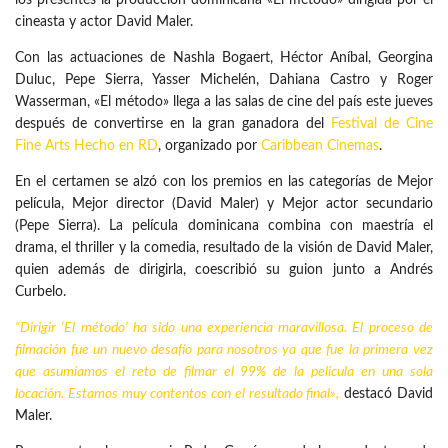
los presentes la producción dominicana «El método» dirigida por el
cineasta y actor David Maler.
Con las actuaciones de Nashla Bogaert, Héctor Aníbal, Georgina
Duluc, Pepe Sierra, Yasser Michelén, Dahiana Castro y Roger
Wasserman, «El método» llega a las salas de cine del país este jueves
después de convertirse en la gran ganadora del
Festival de Cine
Fine Arts Hecho en RD
, organizado por
Caribbean Cinemas
.
En el certamen se alzó con los premios en las categorías de Mejor
película, Mejor director (David Maler) y Mejor actor secundario
(Pepe Sierra). La película dominicana combina con maestría el
drama, el thriller y la comedia, resultado de la visión de David Maler,
quien además de dirigirla, coescribió su guion junto a Andrés
Curbelo.
“Dirigir ‘El método’ ha sido una experiencia maravillosa. El proceso de
filmación fue un nuevo desafío para nosotros ya que fue la primera vez
que asumíamos el reto de filmar el 99% de la película en una sola
locación. Estamos muy contentos con el resultado final»,
destacó David
Maler.