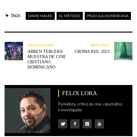
TAGS:
DAVID MALER
EL MÉTODO
PELICULA DOMINICANA
PREVIOUS POST
NEXT POST
ABREN TERCERA
CROMA KID, 2023
MUESTRA DE CINE
CRISTIANO
DOMINICANO
FELIX LORA
Periodista, crítico de cine, catedrático
e investigador