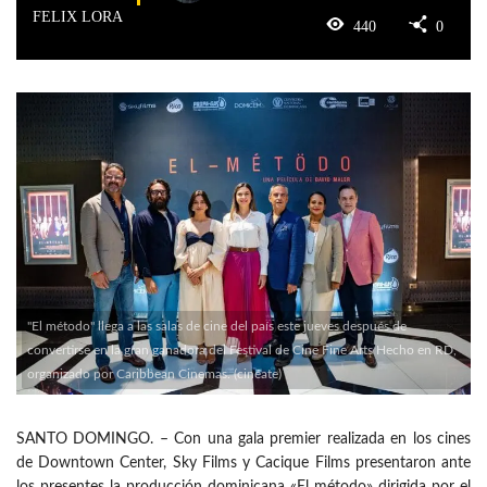
FELIX LORA
440
0
"El método" llega a las salas de cine del país este jueves después de
convertirse en la gran ganadora del Festival de Cine Fine Arts Hecho en RD,
organizado por Caribbean Cinemas. (cinéate)
SANTO DOMINGO. – Con una gala premier realizada en los cines
de Downtown Center, Sky Films y Cacique Films presentaron ante