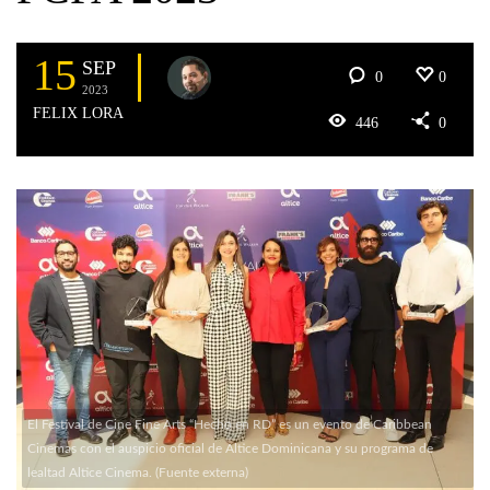
15
SEP
0
0
2023
FELIX LORA
446
0
El Festival de Cine Fine Arts “Hecho en RD” es un evento de Caribbean
Cinemas con el auspicio oficial de Altice Dominicana y su programa de
lealtad Altice Cinema. (Fuente externa)