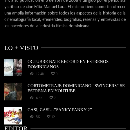
inicia su publicación el 3 de abril de 2008 y dirigido por el periodista
y crítico de cine Félix Manuel Lora. El mismo tiene como fin ofrecer
una amplia información sobre todos los aspectos de la historia de la
cinematografía local, efemérides, biografías, reseñas y entrevistas de
los hacedores de la industria fílmica dominicana.
LO + VISTO
OCTUBRE BATE RECORD EN ESTRENOS
DOMINICANOS
12.4K
0
CORTOMETRAJE DOMINICANO “SWINGERS” SE
ESTRENA EN YOUTUBE
6.5K
7
CASI, CASI…”SANKY PANKY 2”
5K
12
EDITOR