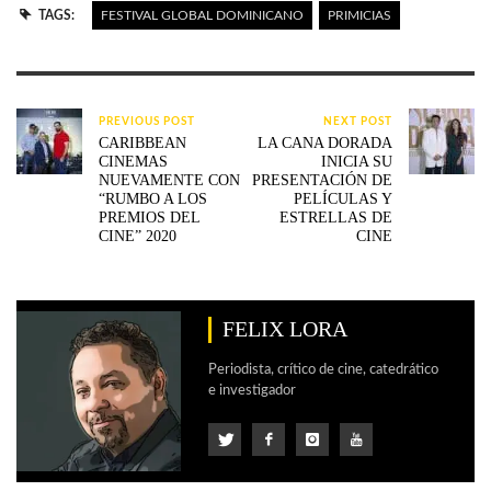
TAGS:
FESTIVAL GLOBAL DOMINICANO
PRIMICIAS
PREVIOUS POST
NEXT POST
CARIBBEAN
LA CANA DORADA
CINEMAS
INICIA SU
NUEVAMENTE CON
PRESENTACIÓN DE
“RUMBO A LOS
PELÍCULAS Y
PREMIOS DEL
ESTRELLAS DE
CINE” 2020
CINE
FELIX LORA
Periodista, crítico de cine, catedrático
e investigador