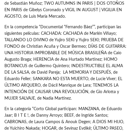
de Sebastián Muñoz; TWO AUTUMNS IN PARIS | DOS OTOÑOS
EN PARIS de Gibelys Coronado y VIGIL IN AUGUST | VIGILIA EN
AGOSTO, de Luis María Mercado.
En la competencia “Documental “Fernando Báez””, participan las
siguientes películas: CACHADA: CACHADA de Marlén Viñayo;
TALLANDO LO DIVINO de Yujiro SEKI y Yujiro SEKI; PRUEBA DE
FONDO de Christian Acuña y Oscar Bermeo; DÍAS DE GUITARRA:
UNA HISTORIA IMPROBABLE DE MÚSICA BRASILEÑA de Caio
Augusto Braga; HERENCIA de Ana Hurtado Martínez; HOMO
BOTANICUS de Guillermo Quintero; INDESTRUCTIBLE EL ALMA
DE LA SALSA, de David Pareja; LA MEMORIA Y DESPUÉS, de
Eduardo Feller; SANKARA NO ESTA MUERTO, de Lucie Viver; EL
ÚLTIMO ARQUERO, de Dácil Manrique de Lara; TENEMOS LA
INTENCIÓN DE CAUSAR UNA REVOLUCIÓN, de Gio Arlotta y
MUJER SALVAJE, de Nadia Martínez.
En la categoría “Corto Global participan: MANZANA, de Eduardo
Jaar; B I T E !, de Danny Arroyo; BEEF, de Ingride Santos;
CABRONAS, de Laura Campos & Anouk Degen; A DIOS MI HIJO,
de Yuichiro Nakada; HOGAR, de Sevinaz Evdikê; ÚLTIMO PASEO,