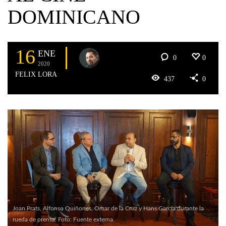
DOMINICANO
16
ENE
0
0
2020
FELIX LORA
437
0
Joan Prats, Alfonso Quiñones, Omar de la Cruz y Hans García durante la
rueda de prensa. Foto: Fuente externa.