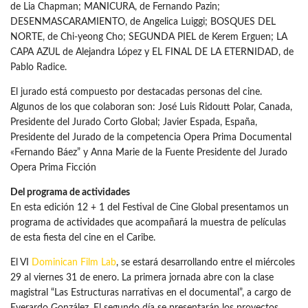
de Lia Chapman; MANICURA, de Fernando Pazin;
DESENMASCARAMIENTO, de Angelica Luiggi; BOSQUES DEL
NORTE, de Chi-yeong Cho; SEGUNDA PIEL de Kerem Erguen; LA
CAPA AZUL de Alejandra López y EL FINAL DE LA ETERNIDAD, de
Pablo Radice.
El jurado está compuesto por destacadas personas del cine.
Algunos de los que colaboran son: José Luis Ridoutt Polar, Canada,
Presidente del Jurado Corto Global; Javier Espada, España,
Presidente del Jurado de la competencia Opera Prima Documental
«Fernando Báez” y Anna Marie de la Fuente Presidente del Jurado
Opera Prima Ficción
Del programa de actividades
En esta edición 12 + 1 del Festival de Cine Global presentamos un
programa de actividades que acompañará la muestra de películas
de esta fiesta del cine en el Caribe.
El VI
Dominican Film Lab
, se estará desarrollando entre el miércoles
29 al viernes 31 de enero. La primera jornada abre con la clase
magistral “Las Estructuras narrativas en el documental”, a cargo de
Everardo González. El segundo día se presentarán los proyectos