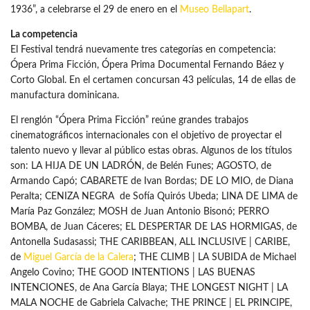
1936”, a celebrarse el 29 de enero en el
Museo Bellapart
.
La competencia
El Festival tendrá nuevamente tres categorías en competencia:
Ópera Prima Ficción, Ópera Prima Documental Fernando Báez y
Corto Global. En el certamen concursan 43 películas, 14 de ellas de
manufactura dominicana.
El renglón “Ópera Prima Ficción” reúne grandes trabajos
cinematográficos internacionales con el objetivo de proyectar el
talento nuevo y llevar al público estas obras. Algunos de los títulos
son: LA HIJA DE UN LADRÓN, de Belén Funes; AGOSTO, de
Armando Capó; CABARETE de Ivan Bordas; DE LO MIO, de Diana
Peralta; CENIZA NEGRA de Sofía Quirós Ubeda; LINA DE LIMA de
María Paz González; MOSH de Juan Antonio Bisonó; PERRO
BOMBA, de Juan Cáceres; EL DESPERTAR DE LAS HORMIGAS, de
Antonella Sudasassi; THE CARIBBEAN, ALL INCLUSIVE | CARIBE,
de
Miguel García de la Calera
; THE CLIMB | LA SUBIDA de Michael
Angelo Covino; THE GOOD INTENTIONS | LAS BUENAS
INTENCIONES, de Ana García Blaya; THE LONGEST NIGHT | LA
MALA NOCHE de Gabriela Calvache; THE PRINCE | EL PRINCIPE,