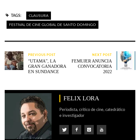
TAGS:
CLAUSURA
FESTIVAL DE CINE GLOBAL DE SANTO DOMINGO
PREVIOUS POST
NEXT POST
“UTAMA”, LA
FEMUJER ANUNCIA
GRAN GANADORA
CONVOCATORIA
EN SUNDANCE
2022
FELIX LORA
Periodista, crítico de cine, catedrático
e investigador