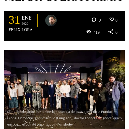
31
ENE
0
0
2022
FELIX LORA
419
0
La noche de cierre contó con la presencia del presidente de la Fundación
Global Democracia y Desarrollo (Funglode), doctor Leonel Fernández, quien
encabeza el comité organizador. (Funglode)