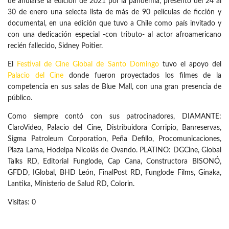
de anularse la edición de 2021 por la pandemia, presentó del 24 al
30 de enero una selecta lista de más de 90 películas de ficción y
documental, en una edición que tuvo a Chile como país invitado y
con una dedicación especial -con tributo- al actor afroamericano
recién fallecido, Sidney Poitier.
El
Festival de Cine Global de Santo Domingo
tuvo el apoyo del
Palacio del Cine
donde fueron proyectados los filmes de la
competencia en sus salas de Blue Mall, con una gran presencia de
público.
Como siempre contó con sus patrocinadores, DIAMANTE:
ClaroVideo, Palacio del Cine, Distribuidora Corripio, Banreservas,
Sigma Patroleum Corporation, Peña Defillo, Procomunicaciones,
Plaza Lama, Hodelpa Nicolás de Ovando. PLATINO: DGCine, Global
Talks RD, Editorial Funglode, Cap Cana, Constructora BISONÓ,
GFDD, IGlobal, BHD León, FinalPost RD, Funglode Films, Ginaka,
Lantika, Ministerio de Salud RD, Colorin.
Visitas: 0