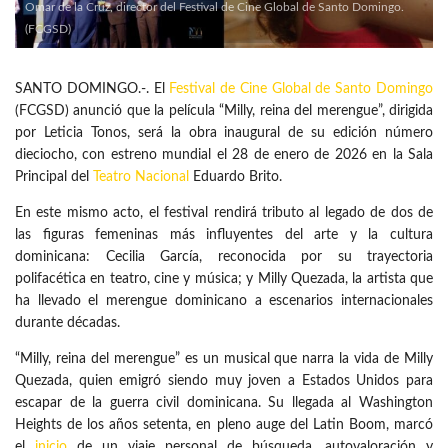
Omar de la Cruz, director del Festival de Cine Global de Santo Domingo.
(FCGSD)
SANTO DOMINGO.-. El
Festival de Cine Global de Santo Domingo
(FCGSD) anunció que la película “Milly, reina del merengue”, dirigida
por Leticia Tonos, será la obra inaugural de su edición número
dieciocho, con estreno mundial el 28 de enero de 2026 en la Sala
Principal del
Teatro Nacional
Eduardo Brito.
En este mismo acto, el festival rendirá tributo al legado de dos de
las figuras femeninas más influyentes del arte y la cultura
dominicana: Cecilia García, reconocida por su trayectoria
polifacética en teatro, cine y música; y Milly Quezada, la artista que
ha llevado el merengue dominicano a escenarios internacionales
durante décadas.
“Milly, reina del merengue” es un musical que narra la vida de Milly
Quezada, quien emigró siendo muy joven a Estados Unidos para
escapar de la guerra civil dominicana. Su llegada al Washington
Heights de los años setenta, en pleno auge del Latin Boom, marcó
el
inicio
de un viaje personal de búsqueda, autovaloración y