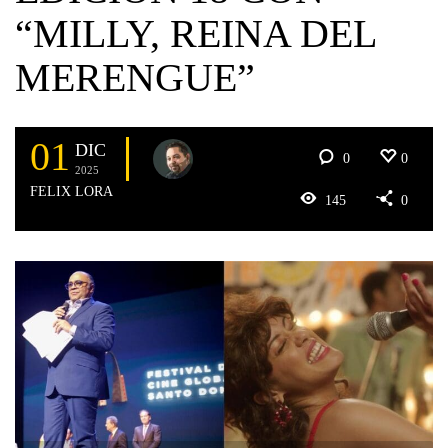
“MILLY, REINA DEL
MERENGUE”
01
DIC
0
0
2025
FELIX LORA
145
0