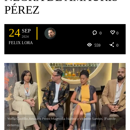
PÉREZ
24
SEP
0
0
2024
FELIX LORA
559
0
Yorlla Castillo,Amauris Pérez,Magnolia Núñez y Vicente Santos. (Fuente
externa)