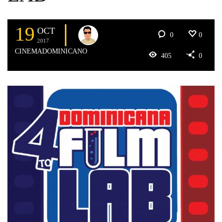
19
OCT
0
0
2017
CINEMADOMINICANO
405
0