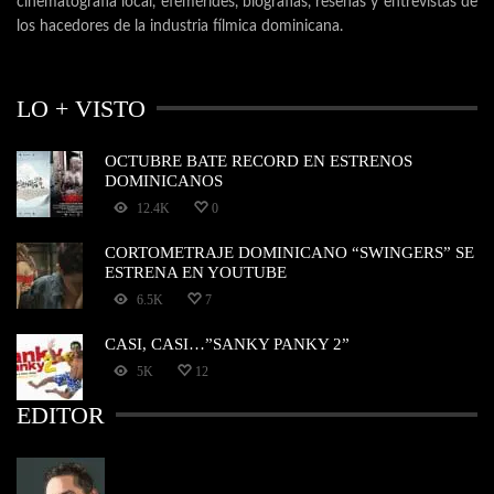
cinematografía local, efemérides, biografías, reseñas y entrevistas de
los hacedores de la industria fílmica dominicana.
LO + VISTO
OCTUBRE BATE RECORD EN ESTRENOS
DOMINICANOS
12.4K
0
CORTOMETRAJE DOMINICANO “SWINGERS” SE
ESTRENA EN YOUTUBE
6.5K
7
CASI, CASI…”SANKY PANKY 2”
5K
12
EDITOR