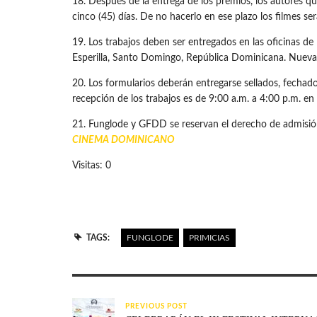
18. Después de la entrega de los premios, los autores q
cinco (45) días. De no hacerlo en ese plazo los filmes se
19. Los trabajos deben ser entregados en las oficinas
Esperilla, Santo Domingo, República Dominicana. Nueva
20. Los formularios deberán entregarse sellados, fechado
recepción de los trabajos es de 9:00 a.m. a 4:00 p.m. en 
21. Funglode y GFDD se reservan el derecho de admisión
CINEMA DOMINICANO
Visitas: 0
TAGS:
FUNGLODE
PRIMICIAS
PREVIOUS POST