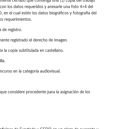
amente cerrado que contenga una (1) copia del trabajo
con los datos requeridos y anexarle una foto 4×4 del
en el cual estén los datos biográficos y fotografía del
os requerimientos.
 de registro.
mente registrado el derecho de imagen.
e la copia subtitulada en castellano.
la.
curso en la categoría audiovisual.
que considere procedente para la asignación de los