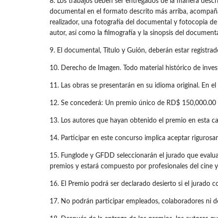
8. Los trabajos deben ser entregados de la manera desc
documental en el formato descrito más arriba, acompaña
realizador, una fotografía del documental y fotocopia de
autor, así como la filmografía y la sinopsis del docume
9. El documental, Título y Guión, deberán estar registr
10. Derecho de Imagen. Todo material histórico de inves
11. Las obras se presentarán en su idioma original. En el
12. Se concederá: Un premio único de RD$ 150,000.00 y 
13. Los autores que hayan obtenido el premio en esta ca
14. Participar en este concurso implica aceptar rigurosa
15. Funglode y GFDD seleccionarán el jurado que evaluar
premios y estará compuesto por profesionales del cine y 
16. El Premio podrá ser declarado desierto si el jurado 
17. No podrán participar empleados, colaboradores ni