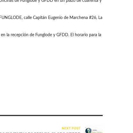
s oficinas de Funglode y GFDD en un plazo de cuarenta y
de FUNGLODE, calle Capitán Eugenio de Marchena #26, La
a en la recepción de Funglode y GFDD. El horario para la
NEXT POST