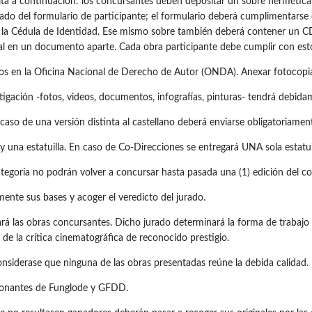
rita a continuación: los concursantes deben depositar un sobre hermétic
do del formulario de participante; el formulario deberá cumplimentarse 
 la Cédula de Identidad. Ese mismo sobre también deberá contener un CD, 
ntal en un documento aparte. Cada obra participante debe cumplir con est
ados en la Oficina Nacional de Derecho de Autor (ONDA). Anexar fotocopia
tigación -fotos, videos, documentos, infografías, pinturas- tendrá debida
 caso de una versión distinta al castellano deberá enviarse obligatoriament
una estatuilla. En caso de Co-Direcciones se entregará UNA sola estatuil
tegoría no podrán volver a concursar hasta pasada una (1) edición del con
mente sus bases y acoger el veredicto del jurado.
á las obras concursantes. Dicho jurado determinará la forma de trabajo 
de la crítica cinematográfica de reconocido prestigio.
considerase que ninguna de las obras presentadas reúne la debida calidad.
 donantes de Funglode y GFDD.