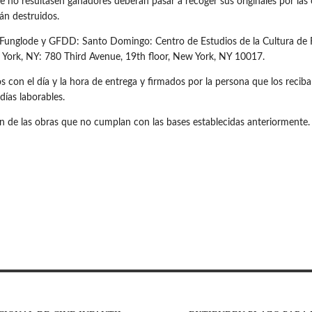
ue no resultasen ganadores deberán pasar a recoger sus originales por la
rán destruidos.
 de Funglode y GFDD: Santo Domingo: Centro de Estudios de la Cultura 
 York, NY: 780 Third Avenue, 19th floor, New York, NY 10017.
s con el día y la hora de entrega y firmados por la persona que los recib
días laborables.
 de las obras que no cumplan con las bases establecidas anteriormente.