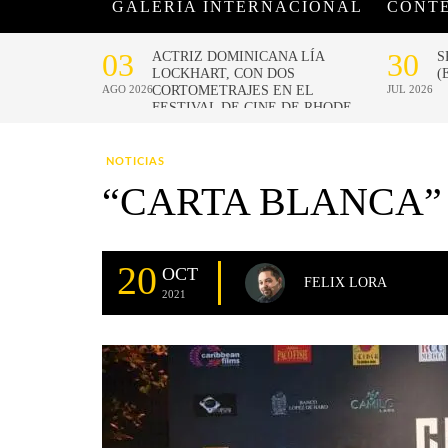
GALERÍA INTERNACIONAL
CONT
NOTICIAS
“CARTA BLANCA”
20
OCT
FELIX LORA
2021