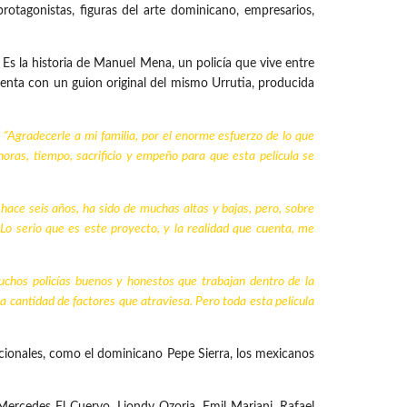
protagonistas, figuras del arte dominicano, empresarios,
. Es la historia de Manuel Mena, un policía que vive entre
enta con un guion original del mismo Urrutia, producida
.
“Agradecerle a mi familia, por el enorme esfuerzo de lo que
 horas, tiempo, sacrificio y empeño para que esta película se
 hace seis años, ha sido de muchas altas y bajas, pero, sobre
o serio que es este proyecto, y la realidad que cuenta, me
uchos policías buenos y honestos que trabajan dentro de la
la cantidad de factores que atraviesa. Pero toda esta película
acionales, como el dominicano Pepe Sierra, los mexicanos
Mercedes El Cuervo, Liondy Ozoria, Emil Mariani, Rafael