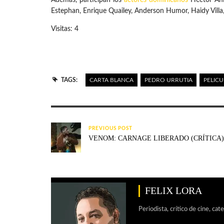
Estephan, Enrique Quailey, Anderson Humor, Haidy Villa,
Visitas: 4
TAGS:
CARTA BLANCA
PEDRO URRUTIA
PELIC
PREVIOUS POST
VENOM: CARNAGE LIBERADO (CRÍTICA)
FELIX LORA
Periodista, crítico de cine, cat