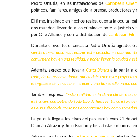
Pedro Urrutia, en las instalaciones de
Caribbean Cine
políticos, familiares, amigos de la prensa, productores y 
El filme, inspirado en hechos reales, cuenta la oculta rea
dos mundos: llevando a los criminales ante la justicia y
por One Alliance y con la distribución de
Caribbean Film
Durante el evento, el cineasta Pedro Urrutia agradeció a
significa para nosotros realizar esta película; a cada uno d
convirtiera hoy en una realidad, y poder llevar la calidad y es
Además, agregó que llevar a
Carta Blanca
a la pantalla g
todo, de un proceso donde nunca dejé caer este proyecto p
enorgullece de verlo nacer, crecer y que hoy en día pueda ca
También expresó:
“Esta realidad es la denuncia de mucha
institución combatiendo todo tipo de fuerzas, tanto internas 
es el resultado de cómo nos encontramos hoy como sociedad y
La película llega a los cines del país este jueves 21 d
Damián Alcázar y Julio Bracho y los artistas urbanos Te
Además, participan los
actores dominicanos
Héctor Aníb