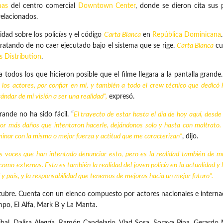
mas
del centro comercial
Downtown Center
, donde se dieron cita sus 
relacionados.
lidad sobre los policías y el código
Carta Blanca
en
República Dominicana
 tratando de no caer ejecutado bajo el sistema que se rige.
Carta Blanca
cu
s Distribution
.
 todos los que hicieron posible que el filme llegara a la pantalla grande
e los actores, por confiar en mí, y también a todo el crew técnico que dedicó
tándar de mi visión a ser una realidad”,
expresó.
rande no ha sido fácil. “
El trayecto de estar hasta el día de hoy aquí, desde
or más daños que intentaron hacerle, dejándonos solo y hasta con maltrato. L
minar con la misma o mejor fuerza y actitud que me caracterizan”
, dijo.
s voces que han intentado denunciar esto, pero es la realidad también de m
como externas. Esta es también la realidad del joven policía en la actualidad y 
 país, y la responsabilidad que tenemos de mejoras hacia un mejor futuro”.
e octubre. Cuenta con un elenco compuesto por actores nacionales e intern
mpo, El Alfa, Mark B y La Manta.
al, Dalisa Alegría, Ramón Candelario, Vlad Sosa, Soraya Pina, Gerardo 