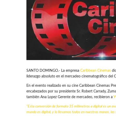
SANTO DOMINGO.- La empresa
Caribbean Cinemas
dio
liderazgo absoluto en el mercadeo cinematográfico del Ca
En el evento realizado en su cine Caribbean Cinemas Pre
encabezados por su presidente Sr. Robert Carrady, Zumay
también Ana Lopez Gerente de mercadeo, recibieron a
Y
“
Esta conversión de formato 35 milímetros a digital es un 
mundo es digital, y lo llevamos todos en nuestras manos, las