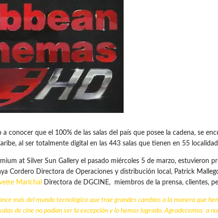
 a conocer que el 100% de las salas del país que posee la cadena, se e
ribe, al ser totalmente digital en las 443 salas que tienen en 55 localida
mium at Silver Sun Gallery el pasado miércoles 5 de marzo, estuvieron pr
a Cordero Directora de Operaciones y distribución local, Patrick Malleg
vette Marichal
Directora de DGCINE, miembros de la prensa, clientes, pe
avance más del mundo tecnológico que trae grandes cambios a la manera que hem
 salas de cine no podían ser la excepción y lo hemos logrado. Agradecemos a nue