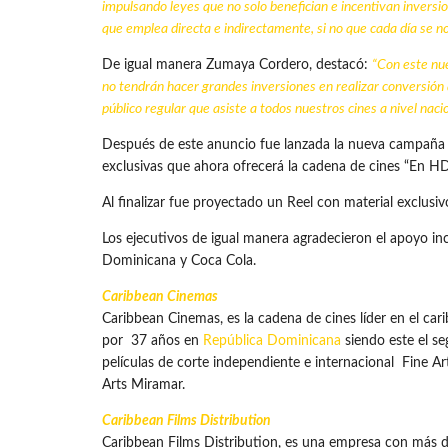
impulsando leyes que no solo benefician e incentivan inversi
que emplea directa e indirectamente, si no que cada día se n
De igual manera Zumaya Cordero, destacó:
“Con este nue
no tendrán hacer grandes inversiones en realizar conversión a
público regular que asiste a todos nuestros cines a nivel nac
Después de este anuncio fue lanzada la nueva campaña in
exclusivas que ahora ofrecerá la cadena de cines “En HD n
Al finalizar fue proyectado un Reel con material exclusi
Los ejecutivos de igual manera agradecieron el apoyo in
Dominicana y Coca Cola.
Caribbean Cinemas
Caribbean Cinemas, es la cadena de cines líder en el ca
por 37 años en
República Dominicana
siendo este el s
películas de corte independiente e internacional Fine 
Arts Miramar.
Caribbean Films
Distribution
Caribbean Films Distribution, es una empresa con más d