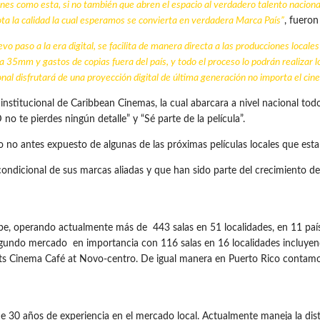
ones como esta, si no también que abren el espacio al verdadero talento naciona
ota la calidad la cual esperamos se convierta en verdadera Marca País”
, fueron
vo paso a la era digital, se facilita de manera directa a las producciones locale
 35mm y gastos de copias fuera del país, y todo el proceso lo podrán realizar l
ional disfrutará de una proyección digital de última generación no importa el cin
stitucional de Caribbean Cinemas, la cual abarcara a nivel nacional tod
o te pierdes ningún detalle” y “Sé parte de la película”.
vo no antes expuesto de algunas de las próximas películas locales que est
condicional de sus marcas aliadas y que han sido parte del crecimiento de
ribe, operando actualmente más de 443 salas en 51 localidades, en 11 pa
egundo mercado en importancia con 116 salas en 16 localidades incluyend
Arts Cinema Café at Novo-centro. De igual manera en Puerto Rico contamo
e 30 años de experiencia en el mercado local. Actualmente maneja la dis