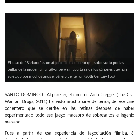
El caso de “Bárbaro” es un atípico filme de terror que sobrevuela por las
orillas de la moderna narrativa, pero sin apartarse de los cánones que han
sujetado por muchos años el género del terror. (20th Century Fox)
SANTO DOMINGO.- Al parecer, el director Zach Cregger (The Civil
War on Drugs, 2011) ha visto mucho cine de terror, de ese cine
ochentero que se derrite en las retinas después de haber
experimentado todo ese juego macabro de sobresaltos e ingenio
malsano.
Pues a partir de esa experiencia de fagocitación fílmica, él