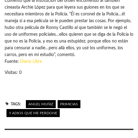
Comentó que la institución del orden encomendó al también
cineasta Archie López para que leyera sus guiones en los que se
necesitara miembros de la Policía. “Él es coronel de la Policía…él
maneja si a esa película se le pueden prestar las cosas. Por ejemplo,
hubo otra película de Ronny Castillo al que también se le negó el
uso de uniformes policiales…ellos quieren que se diga de la Policía lo
que no es la Policía, y eso es una estupidez, porque ellos no están
para censurar a nadie…pero allá ellos, yo usé los uniformes, los
carros, pero en mi estudio”, comentó.
Fuente:
Diario Libre
Visitas: 0
TAGS:
ANGEL MUÑIZ
PRIMICIAS
Y ADIOS QUE ME PERDONE