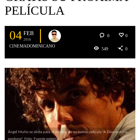
PELÍCULA
04
FEB
0
0
2016
CINEMADOMINICANO
549
0
Ángel Muñiz se alista para el estreno de su nueva película "A Dios que me
perdone". Foto: Fuente externa