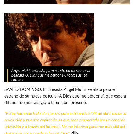
Ángel Muñiz se alista para el estreno de su nueva
película «A Dios que me perdone». Foto: Fuente
externa
SANTO DOMINGO. El cineasta Ángel Muñiz se alista para el
estreno de su nueva película “A Dios que me perdone”, que espera
difundir de manera gratuita en abril próximo.
“Estoy haciendo todo el esfuerzo para estrenarla el 24 de abril, día de la
revolución y nuestra aspiración es que sean proyectada por un canal de
televisión y a través del Internet. No me interesa ganarme más allá del
dinero que me concede la
Ley de Cine
”,
dijo.