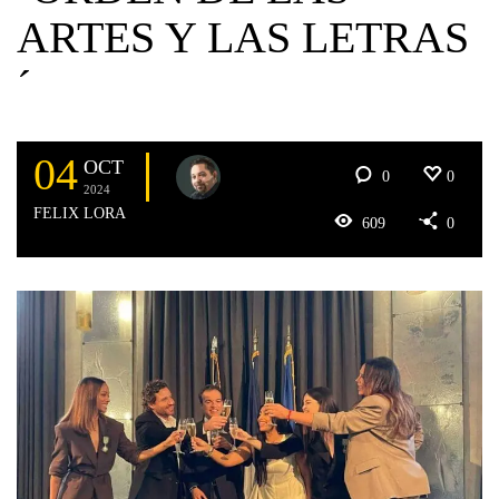
ARTES Y LAS LETRAS
´
04
OCT
0
0
2024
FELIX LORA
609
0