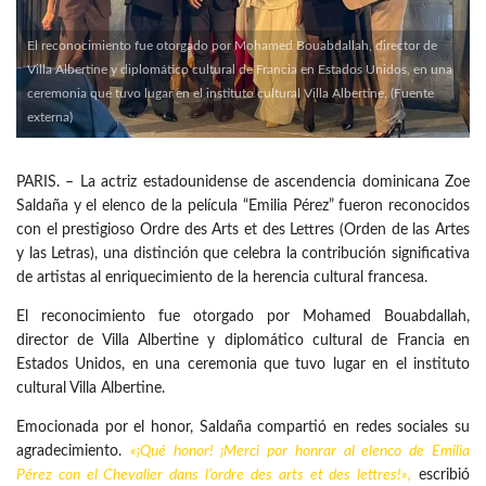
El reconocimiento fue otorgado por Mohamed Bouabdallah, director de
Villa Albertine y diplomático cultural de Francia en Estados Unidos, en una
ceremonia que tuvo lugar en el instituto cultural Villa Albertine. (Fuente
externa)
PARIS. – La actriz estadounidense de ascendencia dominicana Zoe
Saldaña y el elenco de la película “Emilia Pérez” fueron reconocidos
con el prestigioso Ordre des Arts et des Lettres (Orden de las Artes
y las Letras), una distinción que celebra la contribución significativa
de artistas al enriquecimiento de la herencia cultural francesa.
El reconocimiento fue otorgado por Mohamed Bouabdallah,
director de Villa Albertine y diplomático cultural de Francia en
Estados Unidos, en una ceremonia que tuvo lugar en el instituto
cultural Villa Albertine.
Emocionada por el honor, Saldaña compartió en redes sociales su
agradecimiento.
«¡Qué honor! ¡Merci por honrar al elenco de Emilia
Pérez con el Chevalier dans l’ordre des arts et des lettres!»,
escribió