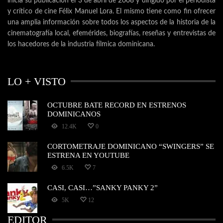
inicia su publicación el 3 de abril de 2008 y dirigido por el periodista
y crítico de cine Félix Manuel Lora. El mismo tiene como fin ofrecer
una amplia información sobre todos los aspectos de la historia de la
cinematografía local, efemérides, biografías, reseñas y entrevistas de
los hacedores de la industria fílmica dominicana.
LO + VISTO
OCTUBRE BATE RECORD EN ESTRENOS
DOMINICANOS
12.4K
0
CORTOMETRAJE DOMINICANO “SWINGERS” SE
ESTRENA EN YOUTUBE
6.5K
7
CASI, CASI…”SANKY PANKY 2”
5K
12
EDITOR