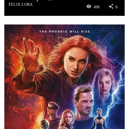
FELIX LORA
490
0