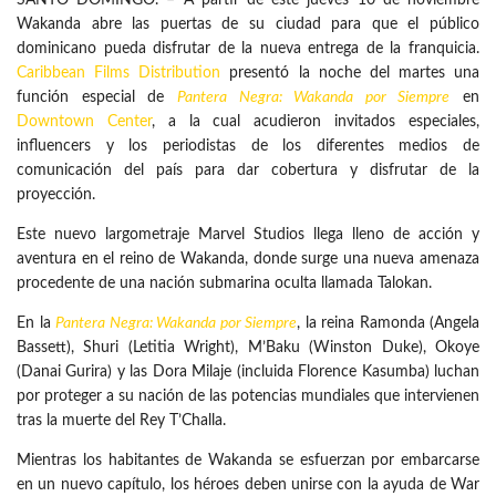
SANTO DOMINGO. – A partir de este jueves 10 de noviembre
Wakanda abre las puertas de su ciudad para que el público
dominicano pueda disfrutar de la nueva entrega de la franquicia.
Caribbean Films Distribution
presentó la noche del martes una
función especial de
Pantera Negra: Wakanda por Siempre
en
Downtown Center
, a la cual acudieron invitados especiales,
influencers y los periodistas de los diferentes medios de
comunicación del país para dar cobertura y disfrutar de la
proyección.
Este nuevo largometraje Marvel Studios llega lleno de acción y
aventura en el reino de Wakanda, donde surge una nueva amenaza
procedente de una nación submarina oculta llamada Talokan.
En la
Pantera Negra: Wakanda por Siempre
, la reina Ramonda (Angela
Bassett), Shuri (Letitia Wright), M’Baku (Winston Duke), Okoye
(Danai Gurira) y las Dora Milaje (incluida Florence Kasumba) luchan
por proteger a su nación de las potencias mundiales que intervienen
tras la muerte del Rey T’Challa.
Mientras los habitantes de Wakanda se esfuerzan por embarcarse
en un nuevo capítulo, los héroes deben unirse con la ayuda de War