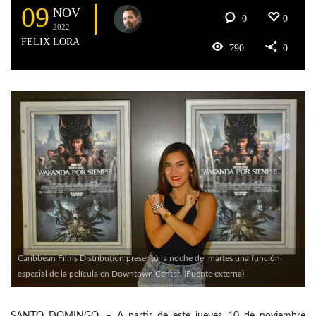
09
NOV
0
0
2022
FELIX LORA
790
0
Caribbean Films Distribution presentó la noche del martes una función
especial de la película en Downtown Center. (Fuente externa)