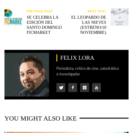
PREVIOUS POST
NEXT POST
SE CELEBRA LA
EL LEOPARDO DE
EDICIÓN DEL
LAS NIEVES
SANTO DOMINGO
(ESTRENO/10
FICMARKET
NOVIEMBRE)
FELIX LORA
Periodista, crítico de cine, catedrático
e investigador
YOU MIGHT ALSO LIKE