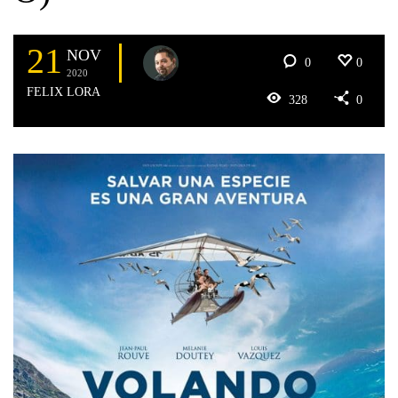
21
NOV
0
0
2020
FELIX LORA
328
0