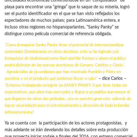
dificultades económicas convirtiéndose en un ‘conquistador” de
playa para encontrar una “gringa” que lo saque de su miseria, logró
ser el punto identificador en el que se han visto reflejados los
espectadores de muchos países; para Latinoamérica entera, e
incluso otras regiones no hispanoparlantes, “Sanky Panky” se
distingue como película comercial de referencia obligada.
“Como franquicia Sanky Panky tiene el potencial de Internacionalizar
contenidos Dominicanos en otros destinos, esto se ha logrado con
franquicias de Hollywood como Fast and the Furious y ahora el publico
podrá disfrutar de las nuevas aventuras de Genaro, Carlitos y Chelo”.
Agradecidos de
l
a confianza que han mostrado Franklin y Pinky en
nosotros y en el producto que podemos llevar a cabo”
– dice Carlos –
“Estamos trabajando en lograr un SANKY PANKY 3 que llene todas las
expectativas, que abra mas mercados y llegue a un publico aun mayor al
que llegaron las otras dos películas…ese es nuestro gran reto además de
lograr un producto para el entretenimiento y diversión de toda la familia
latinoamericana”
Ya se cuenta con la participación de los actores protagonistas, y
más adelante se irán develando los detalles sobre esta producción
que proyecta iniciar rodaje a finales del 2016, con estreno comercial