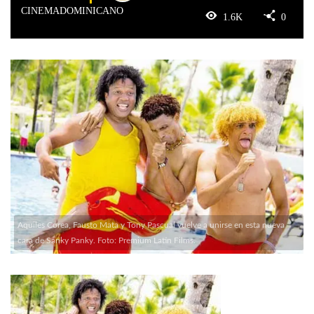
CINEMADOMINICANO
1.6K
0
Aquiles Corea, Fausto Mata y Tony Pascual vuelve a unirse en esta nueva
cara de Sanky Panky. Foto: Premium Latin Films.