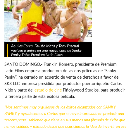
Aquiles Corea, Fausto Mata y Tony Pascual
vuelven a unirse en una nueva cara de Sanky
Panky. Foto: Premium Latin Films.
SANTO DOMINGO.- Franklin Romero, presidente de Premium
Latín Films empresa productora de las dos películas de “Sanky
Panky”, ha cerrado un acuerdo de venta de derechos a favor de
SK3 LLC empresa presidida por productor puertorriqueño Carlos
Nido y parte del
estudio de cine
Piñolywood Studios, para producir
la tercera parte de esta exitosa película.
“Nos sentimos muy orgullosos de los éxitos alcanzados con SANKY
PANKY y agradecemos a Carlos que se haya interesado en producir una
tercera parte, sabiendo que tiene en sus manos una fórmula de éxito que
hemos cuidado y mimado desde que acariciamos la idea de invertir en ese