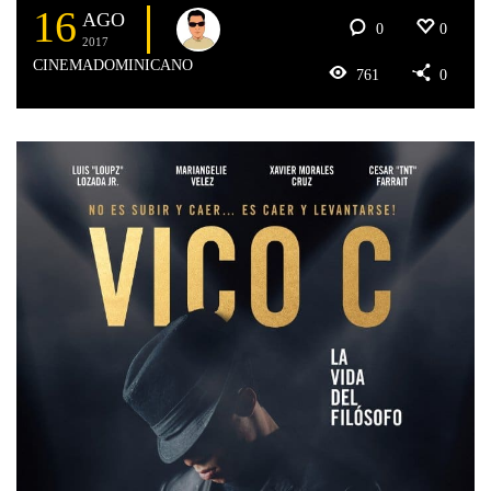
16
AGO
0
0
2017
CINEMADOMINICANO
761
0