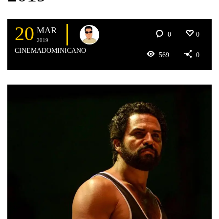
20
MAR
0
0
2019
CINEMADOMINICANO
569
0