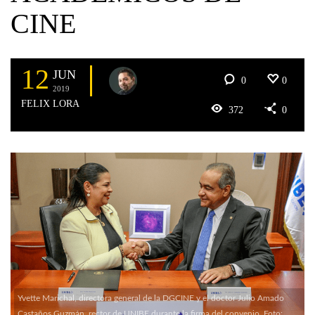
CINE
12
JUN
0
0
2019
FELIX LORA
372
0
Yvette Marichal, directora general de la DGCINE y el doctor Julio Amado
Castaños Guzmán, rector de UNIBE durante la firma del convenio. Foto: