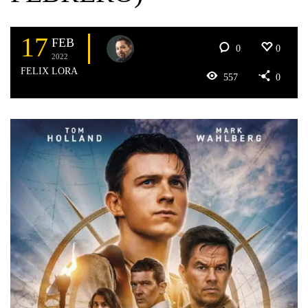
17
FEB
0
0
2022
FELIX LORA
557
0