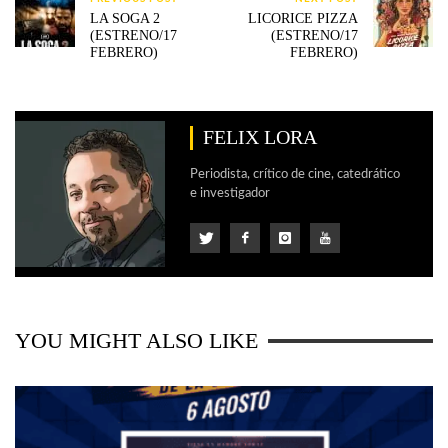
LA SOGA 2
LICORICE PIZZA
(ESTRENO/17
(ESTRENO/17
FEBRERO)
FEBRERO)
FELIX LORA
Periodista, crítico de cine, catedrático
e investigador
YOU MIGHT ALSO LIKE