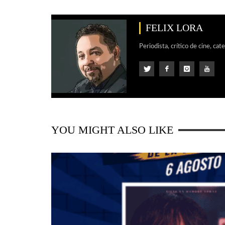
FELIX LORA
Periodista, crítico de cine, cat
YOU MIGHT ALSO LIKE