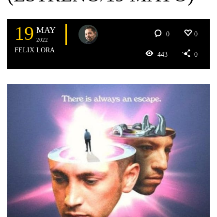
19
MAY
0
0
2022
FELIX LORA
443
0