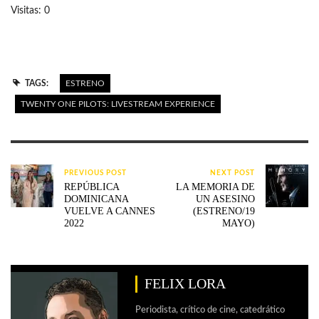
Visitas: 0
TAGS:
ESTRENO
TWENTY ONE PILOTS: LIVESTREAM EXPERIENCE
PREVIOUS POST
NEXT POST
REPÚBLICA
LA MEMORIA DE
DOMINICANA
UN ASESINO
VUELVE A CANNES
(ESTRENO/19
2022
MAYO)
FELIX LORA
Periodista, crítico de cine, catedrático