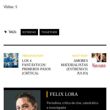
Visitas: 5
TAGS:
ESTRENO
TOGETHER
PREVIOUS POST
NEXT POST
LOS 4
AMORES
FANTÁSTICOS:
MATERIALISTAS
PRIMEROS PASOS
(ESTRENO/31
(CRÍTICA)
JULIO)
FELIX LORA
Periodista, crítico de cine, catedrático
e investigador