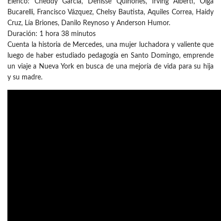
Elenco: Cheddy García, Denisse Quiñones, Irving Alberti, Olga
Bucarelli, Francisco Vázquez, Chelsy Bautista, Aquiles Correa, Haidy
Cruz, Lía Briones, Danilo Reynoso y Anderson Humor.
Duración: 1 hora 38 minutos
Cuenta la historia de Mercedes, una mujer luchadora y valiente que
luego de haber estudiado pedagogía en Santo Domingo, emprende
un viaje a Nueva York en busca de una mejoría de vida para su hija
y su madre.