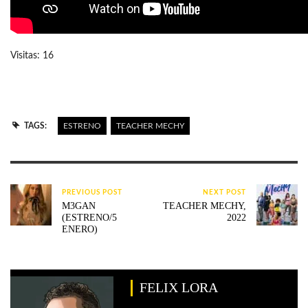
Visitas: 16
TAGS:
ESTRENO
TEACHER MECHY
PREVIOUS POST
NEXT POST
M3GAN
TEACHER MECHY,
(ESTRENO/5
2022
ENERO)
FELIX LORA