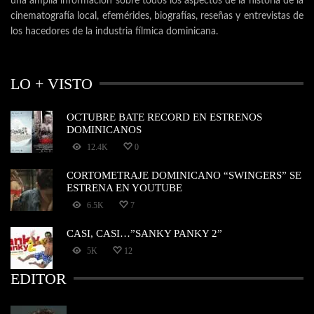
una amplia información sobre todos los aspectos de la historia de la
cinematografía local, efemérides, biografías, reseñas y entrevistas de
los hacedores de la industria fílmica dominicana.
LO + VISTO
OCTUBRE BATE RECORD EN ESTRENOS
DOMINICANOS
12.4K
0
CORTOMETRAJE DOMINICANO “SWINGERS” SE
ESTRENA EN YOUTUBE
6.5K
7
CASI, CASI…”SANKY PANKY 2”
5K
12
EDITOR