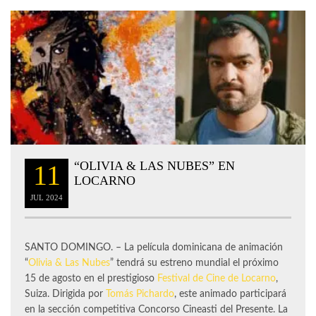
“OLIVIA & LAS NUBES” EN
11
LOCARNO
JUL
2024
SANTO DOMINGO. – La película dominicana de animación
“
Olivia & Las Nubes
” tendrá su estreno mundial el próximo
15 de agosto en el prestigioso
Festival de Cine de Locarno
,
Suiza. Dirigida por
Tomás Pichardo
, este animado participará
en la sección competitiva Concorso Cineasti del Presente. La