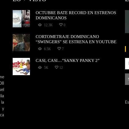
OCTUBRE BATE RECORD EN ESTRENOS
DOMINICANOS
12.3K
0
CORTOMETRAJE DOMINICANO
“SWINGERS” SE ESTRENA EN YOUTUBE
6.5K
7
CASI, CASI…”SANKY PANKY 2”
5K
12
ne
008
uel
ia
 la
Es
s y
ica