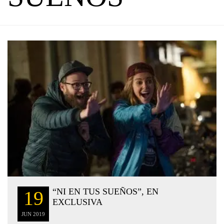
“NI EN TUS SUEÑOS”, EN
19
EXCLUSIVA
JUN
2019