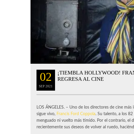
¡TIEMBLA HOLLYWOOD! FRA
02
REGRESA AL CINE
SEP
2021
LOS ÁNGELES. – Uno de los directores de cine más in
sigue vivo,
Francis Ford Coppola
. Su talento, a los 8
menguado ni vuelto más tímido. Por el contrario, el 
recientemente sus deseos de volver al ruedo, hacién