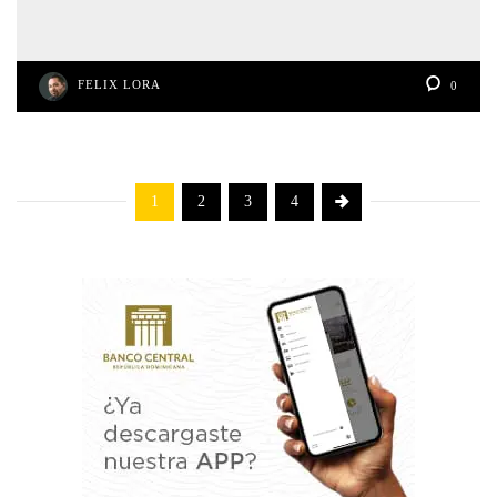
FELIX LORA
0
1
2
3
4