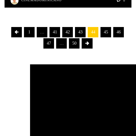
CINEMADOMINICANO
0
1
…
41
42
43
44
45
46
47
…
50