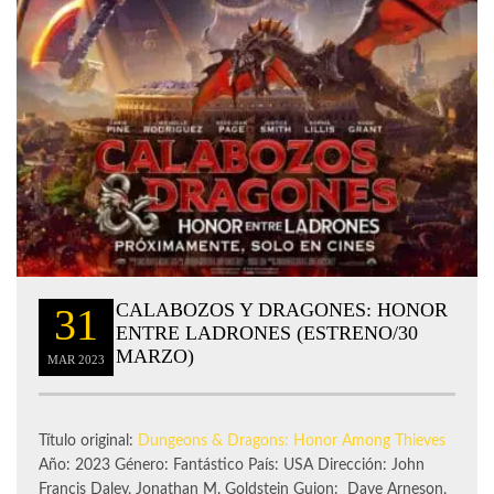
CALABOZOS Y DRAGONES: HONOR
31
ENTRE LADRONES (ESTRENO/30
MARZO)
MAR
2023
Título original:
Dungeons & Dragons: Honor Among Thieves
Año: 2023 Género: Fantástico País: USA Dirección: John
Francis Daley, Jonathan M. Goldstein Guion: Dave Arneson,