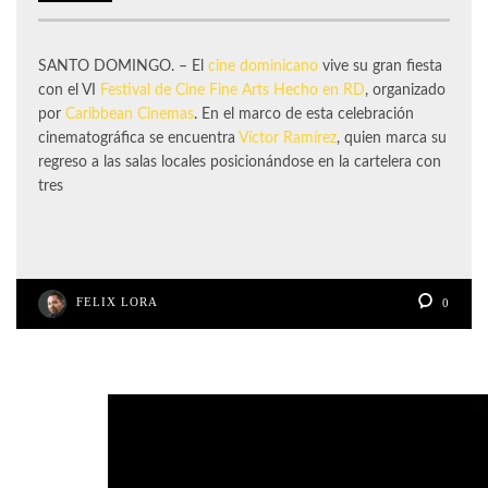
SANTO DOMINGO. – El
cine dominicano
vive su gran fiesta
con el VI
Festival de Cine Fine Arts Hecho en RD
, organizado
por
Caribbean Cinemas
. En el marco de esta celebración
cinematográfica se encuentra
Víctor Ramírez
, quien marca su
regreso a las salas locales posicionándose en la cartelera con
tres
FELIX LORA
0