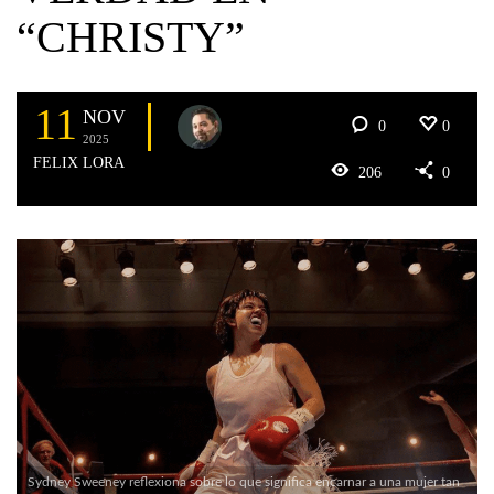
“CHRISTY”
11
NOV
0
0
2025
FELIX LORA
206
0
Sydney Sweeney reflexiona sobre lo que significa encarnar a una mujer tan