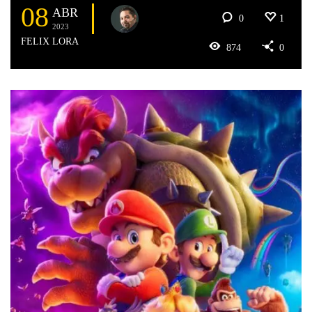
08
ABR
0
1
2023
FELIX LORA
874
0