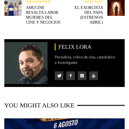
PREVIOUS POST
NEXT POST
AMUCINE
EL EXORCISTA
RESALTA LABOR
DEL PAPA
MUJERES DEL
(ESTRENO/6
CINE Y NEGOCIOS
ABRIL)
FELIX LORA
Periodista, crítico de cine, catedrático
e investigador
YOU MIGHT ALSO LIKE