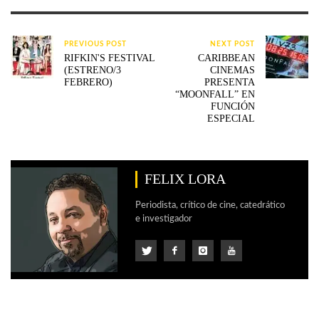
PREVIOUS POST
NEXT POST
RIFKIN'S FESTIVAL
CARIBBEAN
(ESTRENO/3
CINEMAS
FEBRERO)
PRESENTA
“MOONFALL” EN
FUNCIÓN
ESPECIAL
FELIX LORA
Periodista, crítico de cine, catedrático
e investigador